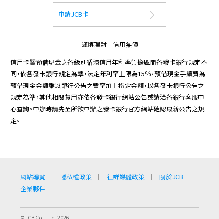
申請JCB卡
謹慎理財 信用無價
信用卡暨預借現金之各級別循環信用年利率負擔區間各發卡銀行規定不
同，依各發卡銀行規定為準，法定年利率上限為15％。預借現金手續費為
預借現金金額乘以銀行公告之費率加上指定金額，以各發卡銀行公告之
規定為準，其他相關費用亦依各發卡銀行網站公告或請洽各銀行客服中
心查詢。申辦時請先至所欲申辦之發卡銀行官方網站確認最新公告之規
定。
網站導覽
隱私權政策
社群媒體政策
關於JCB
企業夥伴
©JCB Co., Ltd. 2026