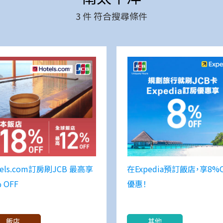
3
件 符合搜尋條件
tels.com訂房刷JCB 最高享
在Expedia預訂飯店，享8%
 OFF
優惠！
飯店
其他