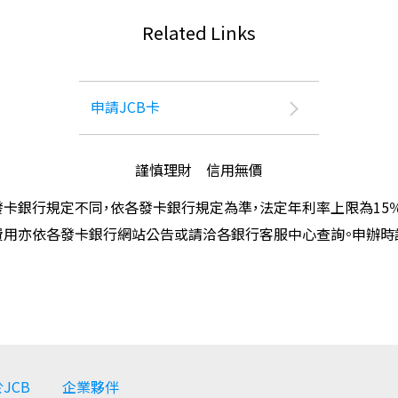
Related Links
申請JCB卡
謹慎理財 信用無價
卡銀行規定不同，依各發卡銀行規定為準，法定年利率上限為15
費用亦依各發卡銀行網站公告或請洽各銀行客服中心查詢。申辦
JCB
企業夥伴