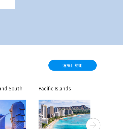
選擇目的地
and South
Pacific Islands
North Amer
Next