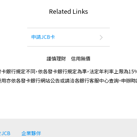
Related Links
申請JCB卡
謹慎理財 信用無價
卡銀行規定不同，依各發卡銀行規定為準，法定年利率上限為15
費用亦依各發卡銀行網站公告或請洽各銀行客服中心查詢。申辦
JCB
企業夥伴