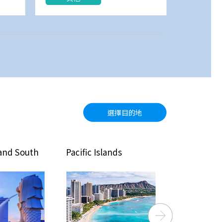
選擇目的地
Pacific Islands
North America
Next