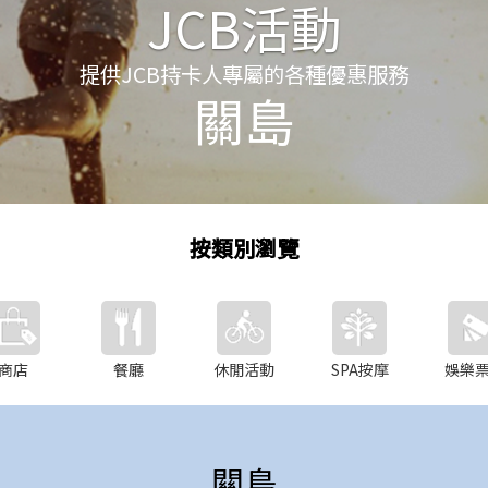
JCB活動
提供JCB持卡人專屬的各種優惠服務
關島
按類別瀏覽
商店
餐廳
休閒活動
SPA按摩
娛樂
關島