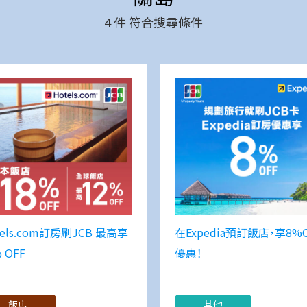
4
件 符合搜尋條件
tels.com訂房刷JCB 最高享
在Expedia預訂飯店，享8%
 OFF
優惠！
飯店
其他