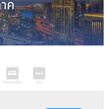
ภาค
้นท์
โรงแรม/ที่พัก
อื่นๆ