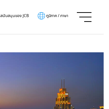
รสนับสนุนของ JCB
ภูมิภาค
/
ภาษา