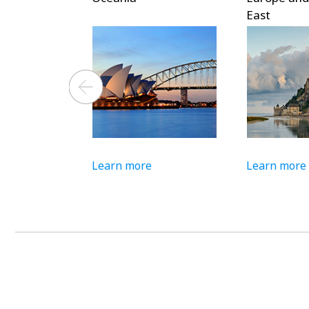
East
n more
Learn more
Lear