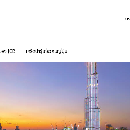
กา
ของ JCB
เกร็ดน่ารู้เกี่ยวกับญี่ปุ่น