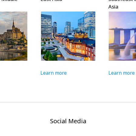
Asia
n more
Learn more
Lear
Social Media