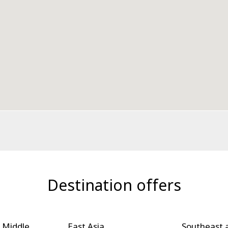
Destination offers
 Asia
Southeast and South
Pacif