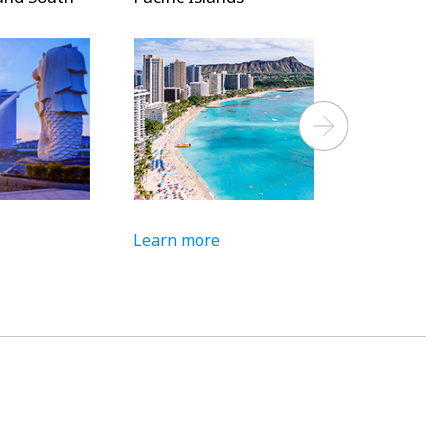
Next
n more
Learn more
Lear