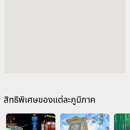
สิทธิพิเศษของแต่ละภูมิภาค