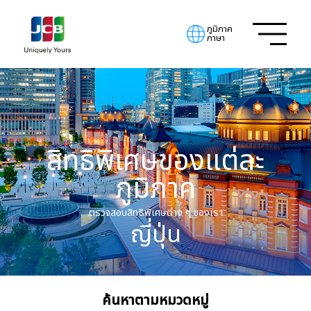
ภูมิภาค
ภาษา
สิทธิพิเศษของแต่ละ
ภูมิภาค
ตรวจสอบสิทธิพิเศษต่าง ๆ ของเรา
ญี่ปุ่น
ค้นหาตามหมวดหมู่