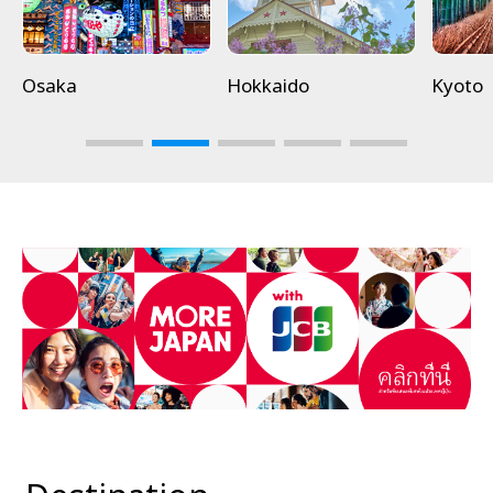
Osaka
Hokkaido
Kyoto
3
4
5