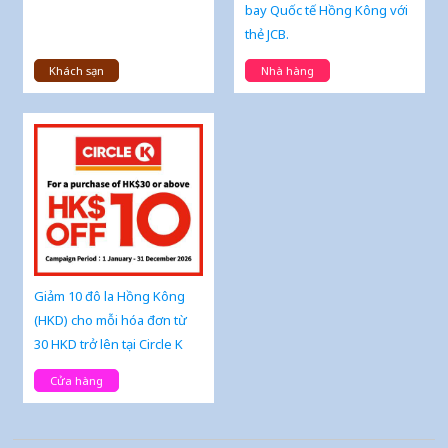
bay Quốc tế Hồng Kông với
thẻ JCB.
Khách sạn
Nhà hàng
Giảm 10 đô la Hồng Kông
(HKD) cho mỗi hóa đơn từ
30 HKD trở lên tại Circle K
Cửa hàng