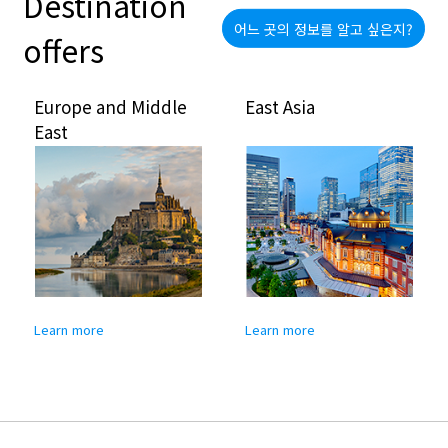
Destination
어느 곳의 정보를 알고 싶은지?
offers
Europe and Middle
East Asia
East
Learn more
Learn more