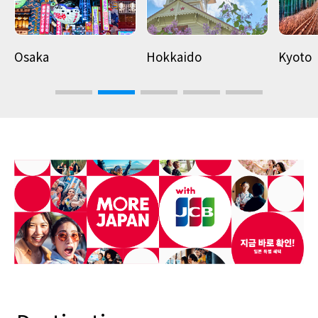
Osaka
Hokkaido
Kyoto
3
4
5