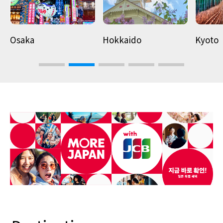
Osaka
Hokkaido
Kyoto
3
4
5