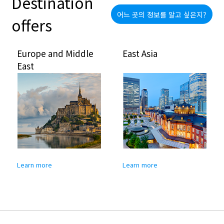
Destination
어느 곳의 정보를 알고 싶은지?
offers
Europe and Middle
East Asia
East
Learn more
Learn more