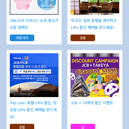
UNLOCK TOKYO: 도쿄 중심가
아고다: 일본 호텔을 예약하고
쇼핑 캠페인
14% 할인 혜택을 받으세요!
여행/레저
호텔
Trip.com: 호텔 14% 할인, 항
JCB × 다케야 할인 이벤트
공권 10% 할인 혜택을 받으세
요!
호텔
샵