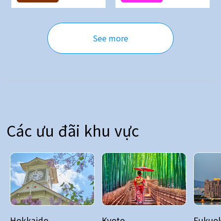
See more
Các ưu đãi khu vực
Hokkaido
Kyoto
Fukuo