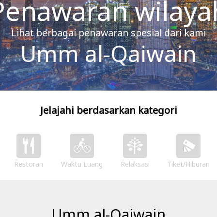
Penawaran wilaya
Lihat berbagai penawaran spesial dari kami
Umm al-Qaiwain
Jelajahi berdasarkan kategori
Restoran
Waktu Luang
Relaksasi
Tiket/Hiburan
Umm al-Qaiwain