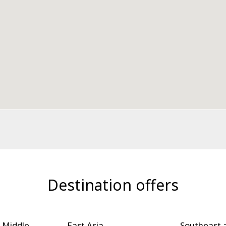
Destination offers
 Middle
East Asia
Southeast 