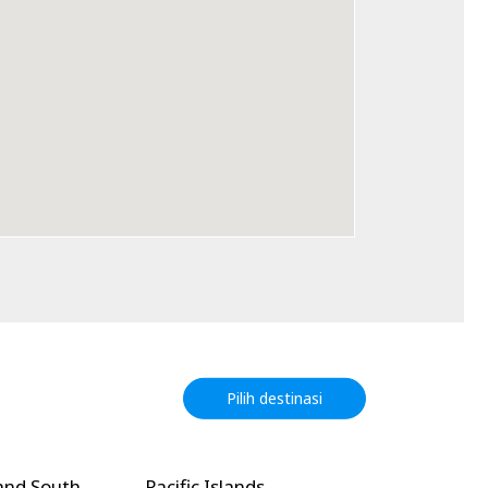
Pilih destinasi
and South
Pacific Islands
North Amer