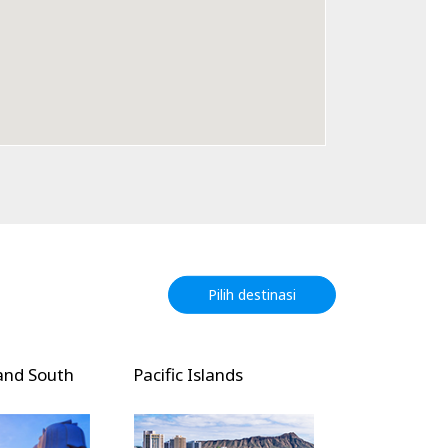
Pilih destinasi
nd South
Pacific Islands
North Ameri