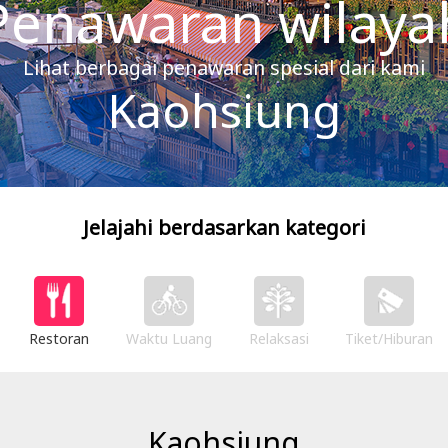
Penawaran wilaya
Lihat berbagai penawaran spesial dari kami
Kaohsiung
Jelajahi berdasarkan kategori
Restoran
Waktu Luang
Relaksasi
Tiket/Hiburan
Kaohsiung