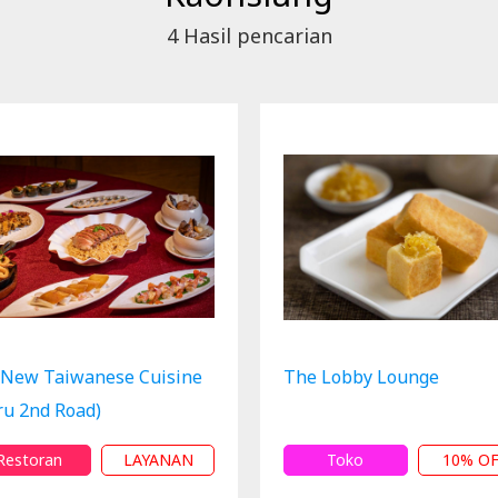
4
Hasil pencarian
 New Taiwanese Cuisine
The Lobby Lounge
uru 2nd Road)
Restoran
LAYANAN
Toko
10% O