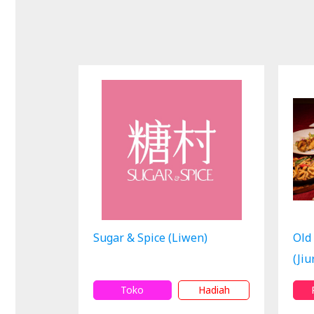
Sugar & Spice (Liwen)
Old
(Ji
Toko
Hadiah