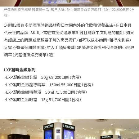
光蘊恆璨煥亮精華 醫藥部外品（販售名稱：SK-II藥用美白美容液ST） 30ml 22,000日圓（含
稅）
1樓和2樓有多間國際時尚品牌與日本國內外的化妝和保養品店。在日本具
代表性的品牌「SK-II」，常駐有接受過專業訓練且能以中文對應的櫃姐，如果
有護膚上的問題或是想要了解的商品資訊，都可以放心詢問。難得來到這，
大家不妨做個肌齡測試，並入手頂級奢華LXP凝時金緻系列和全新的小燈泡
精華（光蘊恆璨煥亮精華）吧！
LXP凝時金緻系列
・LXP凝時金緻乳霜 50g 68,200日圓（含稅）
・LXP凝時金緻超導精萃 150ml 55,000日圓（含稅）
・LXP凝時金緻精華液 50ml 71,500日圓（含稅）
・LXP凝時金緻眼霜 15g 51,700日圓（含稅）