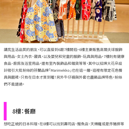
講究生活品質的朋友，可以直接到6跟7樓開逛。6樓主要販售高爾夫球服飾
與用品、女士內衣、寢具，以及嬰兒和兒童的服飾、玩具與用品。7樓則有健康
食品、廚房及浴室用品，還有室內裝飾品和雜貨等等，其中以招牌大花朵設
計吸引大批粉絲的芬蘭品牌「Marimekko」也在這一層。這裡有限定花色餐
具與圍裙，只有在日本才買到喔！另外牛仔褲與外套也盡顯品牌特色，粉絲
們不能錯過。
8樓：餐廳
想吃正統的日本料理，在8樓可以找到壽司店、鰻魚店、天婦羅或是炸豬排等