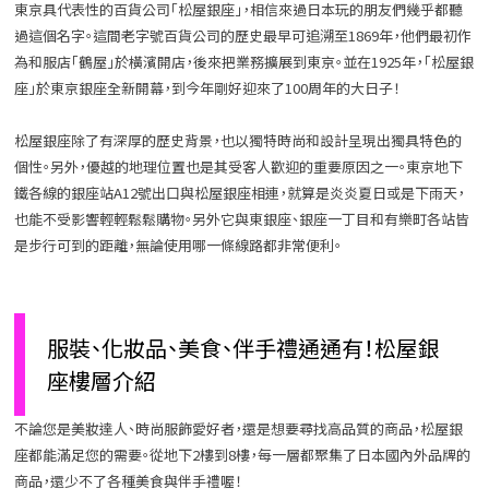
東京具代表性的百貨公司「松屋銀座」，相信來過日本玩的朋友們幾乎都聽
過這個名字。這間老字號百貨公司的歷史最早可追溯至1869年，他們最初作
為和服店「鶴屋」於橫濱開店，後來把業務擴展到東京。並在1925年，「松屋銀
座」於東京銀座全新開幕，到今年剛好迎來了100周年的大日子！
松屋銀座除了有深厚的歷史背景，也以獨特時尚和設計呈現出獨具特色的
個性。另外，優越的地理位置也是其受客人歡迎的重要原因之一。東京地下
鐵各線的銀座站A12號出口與松屋銀座相連，就算是炎炎夏日或是下雨天，
也能不受影響輕輕鬆鬆購物。另外它與東銀座、銀座一丁目和有樂町各站皆
是步行可到的距離，無論使用哪一條線路都非常便利。
服裝、化妝品、美食、伴手禮通通有！松屋銀
座樓層介紹
不論您是美妝達人、時尚服飾愛好者，還是想要尋找高品質的商品，松屋銀
座都能滿足您的需要。從地下2樓到8樓，每一層都聚集了日本國內外品牌的
商品，還少不了各種美食與伴手禮喔！