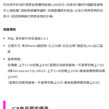
符合條件的海外遊客如果購物超過5,000日元，記得到3樓的外國顧客服務
中心退稅喔！退稅時請攜帶護照、收據跟購買的商品，以及付款時使用的信
用卡，或使用掃碼付款時使用的手機。
設施資訊
地址：東京都中央區銀座3-6-1
交通方式：東京Metro銀座線、丸之内線、日比谷線「銀座站」A12出口直
達
營業時間：
各樓層：上午11:00至晚上8:00（星期日或連假最後一天營業到晚上7:30）
8樓 Restaurant City GINZA：上午11:00至晚上10:00（最後點餐時間為晚
上9:00）
（星期日或連假最後一天營業到晚上9:30、最後點餐時間為晚上8:30）
JCB會員獨家優惠