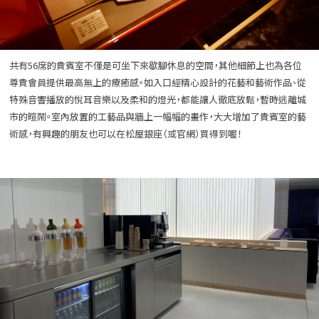
共有56席的貴賓室不僅是可坐下來歇腳休息的空間，其他細節上也為各位
尊貴會員提供最高無上的療癒感。如入口經精心設計的花藝和藝術作品、從
特殊音響播放的悅耳音樂以及柔和的燈光，都能讓人徹底放鬆，暫時逃離城
市的暄鬧。室內放置的工藝品與牆上一幅幅的畫作，大大增加了貴賓室的藝
術感，有興趣的朋友也可以在松屋銀座（或官網）買得到喔！