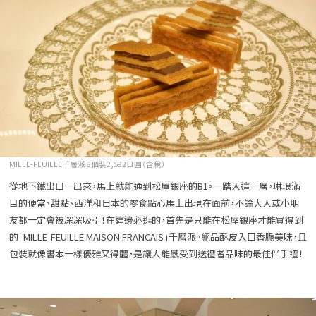
MILLE-FEUILLE千層派 8個裝2,592日圓（含稅）
從地下鐵出口一出來，馬上就能通到松屋銀座的B1。一踏入這一層，琳琅滿
目的便當、甜點、西洋和日本的零食點心馬上出現在面前，不論大人或小朋
友都一定會被深深吸引！在這邊必逛的，首先是只能在松屋銀座才能買得到
的「MILLE-FEUILLE MAISON FRANCAIS」千層派。絕品酥皮入口香脆美味，且
包裝就像書本一樣優雅又得體，是讓人能感受到送禮者品味的最佳伴手禮！