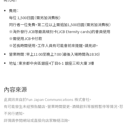
費用：
每位 1,500日圓（需另加消費稅）
同行者一位免費。第二位以上需追加1,500日圓（需另加消費稅）
※海外發行JCB限最高級別卡(JCB Eternity cards)的會員使用
※需使用JCB卡付款
※若長時間使用，工作人員有可能會前來提醒，請見諒。
營業時間：早上11:00至晚上7:00（最後入場時間為18:30）
地址：東京都中央區銀座4丁目6-1 銀座三和大廈 3樓
內容來源
此資訊來自於Fun Japan Communications 株式會社。
有可能發生未經預告關店、營業時間變更、酒精飲料等服務暫停等情況，恕
不另行通知。
詳情請參閱網站或直接向店家聯絡洽詢。