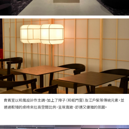
貴賓室以和風設計作主調，加上了障子（和紙門窗）及江戶紫等傳統元素，並
通過較矮的桌椅來拉高空間比例，呈現寬敞、舒適又優雅的氛圍。