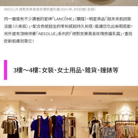
ABSOLUE 絕對完美黃金玫瑰修護乳霜 60ml 48,400日圓（含稅）
同一層還有不少讀者的愛牌「LANCÔME」（蘭蔻）。明星商品「超未來肌因賦
活露（小黑瓶）」，配合色號超全的零粉感超持久粉底，能讓您化出無瑕底妝。
另外還有頂級保養「ABSOLUE」系列的「絕對完美黃金玫瑰修護乳霜」，重拾
逆齡肌膚就靠它！
3樓～4樓：女裝、女士用品、雜貨、鐘錶等