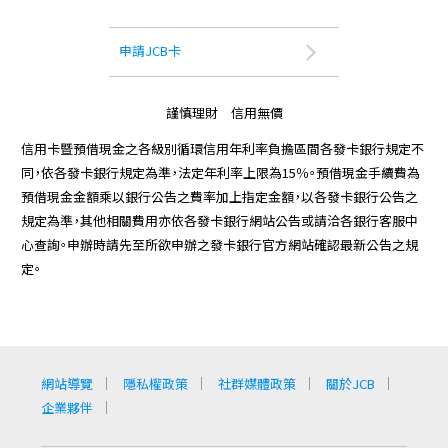
申請JCB卡
謹慎理財 信用無價
信用卡暨預借現金之各級別循環信用年利率負擔區間各發卡銀行規定不
同，依各發卡銀行規定為準，法定年利率上限為15％。預借現金手續費為
預借現金金額乘以銀行公告之費率加上指定金額，以各發卡銀行公告之
規定為準，其他相關費用亦依各發卡銀行網站公告或請洽各銀行客服中
心查詢。申辦時請先至所欲申辦之發卡銀行官方網站確認最新公告之規
定。
網站導覽
隱私權政策
社群媒體政策
關於JCB
企業夥伴