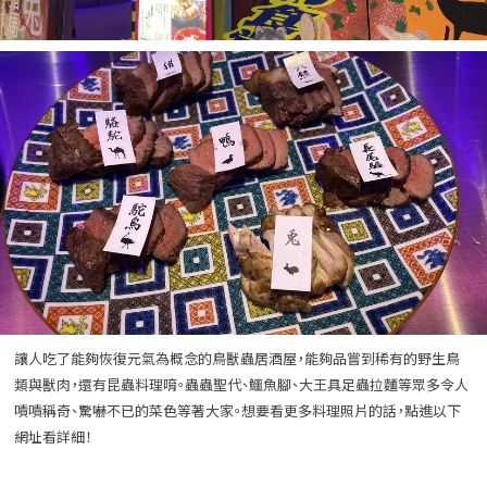
讓人吃了能夠恢復元氣為概念的鳥獸蟲居酒屋，能夠品嘗到稀有的野生鳥
類與獸肉，還有昆蟲料理唷。蟲蟲聖代、鱷魚腳
、大王具足蟲拉麵
等眾多令人
嘖嘖稱奇、驚嚇不已的菜色等著大家。想要看更多料理照片的話，點進以下
網址看詳細！