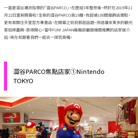
一直是澀谷潮流指標的「澀谷PARCO」，在歷經3年整修後，終於在2019年11
月22日重新開幕啦！全新的澀谷PARCO高19層，有超過100間服飾店進駐，
更有首間任天堂官方專賣店，在開幕之前就掀起話題。保證讓來東京的觀光
客逛得盡興、買得開心。當中FUN! JAPAN編輯部嚴選幾間推薦的店家做介
紹，現在就跟著我們一起去一探究竟囉。
澀谷PARCO焦點店家①Nintendo
TOKYO