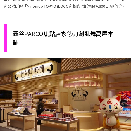
商品，如印有「Nintendo TOKYO」LOGO商標的T恤（售價4,800日圓）等等。
澀谷PARCO焦點店家②刀劍亂舞萬屋本
舖