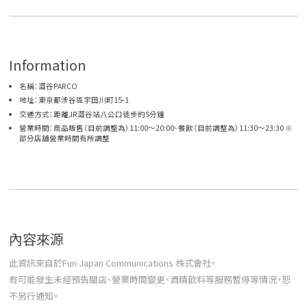
Information
名稱：澀谷PARCO
地址：東京都涉谷區宇田川町15-1
交通方式：距離JR澀谷站八公口徒步約5分鐘
營業時間：商品販售（目前調整為）11:00～20:00、餐飲（目前調整為）11:30～23:30 ※
部分店舖營業時間有所調整
內容來源
此資訊來自於Fun Japan Communications 株式會社。
有可能發生未經預告關店、營業時間變更、酒精飲料等服務暫停等情況，恕
不另行通知。