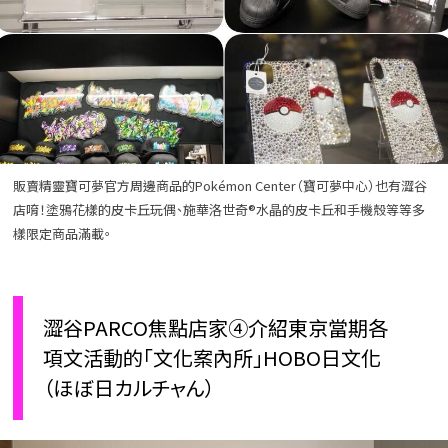
販賣精靈寶可夢官方周邊商品的Pokémon Center（寶可夢中心）也有澀谷
店唷！塗鴉花樣的皮卡丘玩偶、施華洛世奇®水晶的皮卡丘和手機殼等等多
樣限定商品滿載。
澀谷PARCO焦點店家④介紹東京當期各
項文活動的「文化案內所」HOBO日文化
（ほぼ日カルチャん）