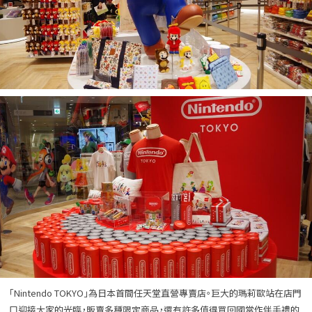
「Nintendo TOKYO」為日本首間任天堂直營專賣店。巨大的瑪莉歐站在店門
口迎接大家的光臨，販賣多種限定商品，還有許多值得買回國當作伴手禮的