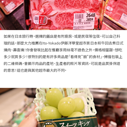
如果在日本旅行時，選擇的飯店是有附廚房、或是民宿等住宿，可以自己料
理的話，那麼大力推薦在Ito-Yokado伊藤洋華堂超市買日本和牛回去煮日式
燒肉、壽喜燒！你會發現比起在餐廳享用絲毫不遜色之外，價格相當甜，想吃
多少就買多少！很特別的是有許多商品是「看得見”臉”的食材」，掃描包裝上
的二維條碼，會顯示肉品的產地、生產者的照片等資訊，可說是品質掛保證
的意思！這也是與其他超市最大的不同。