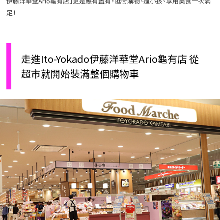
伊藤洋華堂Ario龜有店」更是應有盡有，逛街購物、遛小孩、享用美食一次滿
足！
走進Ito-Yokado伊藤洋華堂Ario龜有店 從
超市就開始裝滿整個購物車