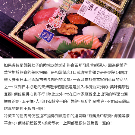
如果各位是餓著肚子的時候走進超市熟食區那可能會超逼人，因為伊藤洋
華堂對於熟食的美味把關可是相當講究！日式唐揚炸雞更是得到第14屆炸
雞大賽東日本地區超市熟食部門的金獎，一直以來都是常客們必買的商品
之一。來到日本必吃的天婦羅炸蝦居然還是加入橄欖油來炸的，美味健康皆
兼顧，價位更佛心到不行！除此之外，常在日本家庭餐桌上出現的料理也通
通買的到，玉子燒、人形町監製今半的可樂餅、厚切炸豬排等，不買回去飯店
吃真的是對不起自己啊！
冷藏區的握壽司便當搶不搶得到就看你的運氣囉！有鮪魚中腹肉、海膽等豪
華食材，價格卻超親民，據說每次一上架都是很快就銷售一空的！