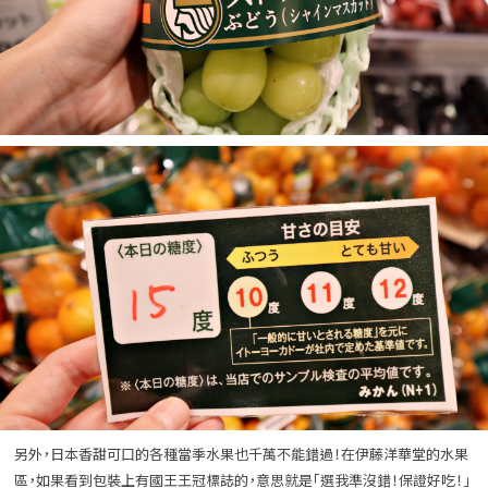
另外，日本香甜可口的各種當季水果也千萬不能錯過！在伊藤洋華堂的水果
區，如果看到包裝上有國王王冠標誌的，意思就是「選我準沒錯！保證好吃！」