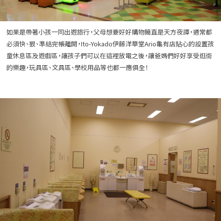
如果是帶著小孩一同出遊旅行，父母想要好好購物簡直是天方夜譚，通常都
必須快、狠、準結完帳離開，Ito-Yokado伊藤洋華堂Ario龜有店貼心的設置孩
童休息區及遊戲區，讓孩子們可以在這裡放電之後，讓爸媽們好好享受逛街
的樂趣，玩具區、文具區、學校用品等也都一應俱全！