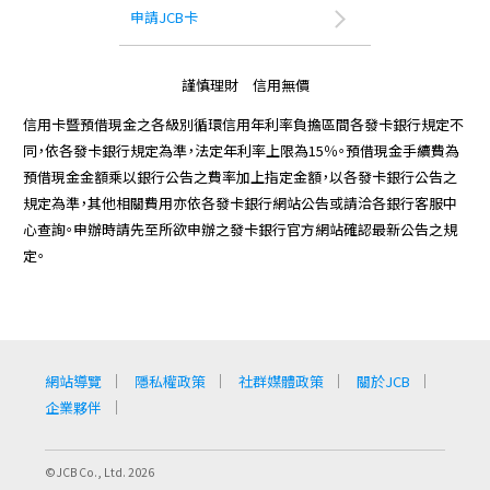
申請JCB卡
謹慎理財 信用無價
信用卡暨預借現金之各級別循環信用年利率負擔區間各發卡銀行規定不
同，依各發卡銀行規定為準，法定年利率上限為15％。預借現金手續費為
預借現金金額乘以銀行公告之費率加上指定金額，以各發卡銀行公告之
規定為準，其他相關費用亦依各發卡銀行網站公告或請洽各銀行客服中
心查詢。申辦時請先至所欲申辦之發卡銀行官方網站確認最新公告之規
定。
網站導覽
隱私權政策
社群媒體政策
關於JCB
企業夥伴
©JCB Co., Ltd. 2026