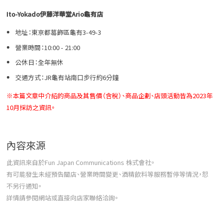
Ito-Yokado伊藤洋華堂Ario龜有店
地址：東京都葛飾區龜有3-49-3
營業時間：10:00 - 21:00
公休日：全年無休
交通方式：JR龜有站南口步行約6分鐘
※本篇文章中介紹的商品及其售價（含稅）、商品企劃、店頭活動皆為2023年
10月採訪之資訊。
內容來源
此資訊來自於Fun Japan Communications 株式會社。
有可能發生未經預告關店、營業時間變更、酒精飲料等服務暫停等情況，恕
不另行通知。
詳情請參閱網站或直接向店家聯絡洽詢。