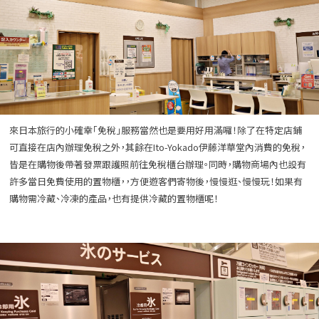
來日本旅行的小確幸「免稅」服務當然也是要用好用滿囉！除了在特定店鋪
可直接在店內辦理免稅之外，其餘在Ito-Yokado伊藤洋華堂內消費的免稅，
皆是在購物後帶著發票跟護照前往免稅櫃台辦理。同時，購物商場內也設有
許多當日免費使用的置物櫃，，方便遊客們寄物後，慢慢逛、慢慢玩！如果有
購物需冷藏、冷凍的產品，也有提供冷藏的置物櫃呢！