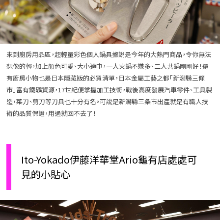
來到廚房用品區，超輕量彩色個人鍋具據說是今年的大熱門商品，令你無法
想像的輕，加上顏色可愛、大小適中，一人火鍋不嫌多、二人共鍋剛剛好！還
有廚房小物也是日本隱藏版的必買清單，日本金屬工藝之都「新潟縣三條
市」富有鐵礦資源，17世紀便掌握加工技術，戰後高度發展汽車零件、工具製
造，菜刀、剪刀等刀具也十分有名。可說是新潟縣三条市出產就是有職人技
術的品質保證，用過就回不去了！
Ito-Yokado伊藤洋華堂Ario龜有店處處可
見的小貼心