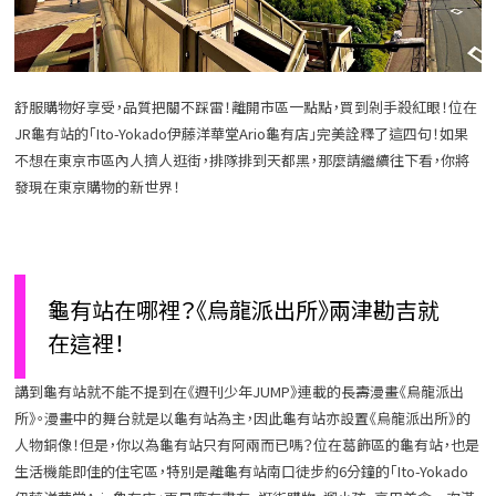
舒服購物好享受，品質把關不踩雷！離開市區一點點，買到剁手殺紅眼！位在
JR龜有站的「Ito-Yokado伊藤洋華堂Ario龜有店」完美詮釋了這四句！如果
不想在東京市區內人擠人逛街，排隊排到天都黑，那麼請繼續往下看，你將
發現在東京購物的新世界！
龜有站在哪裡？《烏龍派出所》兩津勘吉就
在這裡！
講到龜有站就不能不提到在《週刊少年JUMP》連載的長壽漫畫《烏龍派出
所》。漫畫中的舞台就是以龜有站為主，因此龜有站亦設置《烏龍派出所》的
人物銅像！但是，你以為龜有站只有阿兩而已嗎？位在葛飾區的龜有站，也是
生活機能即佳的住宅區，特別是離龜有站南口徒步約6分鐘的「Ito-Yokado