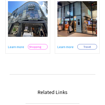
san」澀谷的觀光資訊
HARAJUKU」
兼藝術中心
Learn more
Learn more
Travel
Shopping & Trend
Related Links