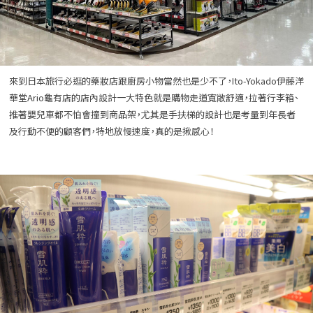
來到日本旅行必逛的藥妝店跟廚房小物當然也是少不了，Ito-Yokado伊藤洋
華堂Ario龜有店的店內設計一大特色就是購物走道寬敞舒適，拉著行李箱、
推著嬰兒車都不怕會撞到商品架，尤其是手扶梯的設計也是考量到年長者
及行動不便的顧客們，特地放慢速度，真的是揪感心！