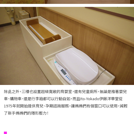
除此之外，三樓也設置超級寬敞的育嬰室，還有兒童廁所，無論是推著嬰兒
車、購物車、還是行李箱都可以行動自如，而且Ito-Yokado伊藤洋華堂從
1975年就開始提供育兒、孕期諮詢服務，讓媽媽們有個窗口可以使用，減輕
了新手媽媽們的隱形壓力！