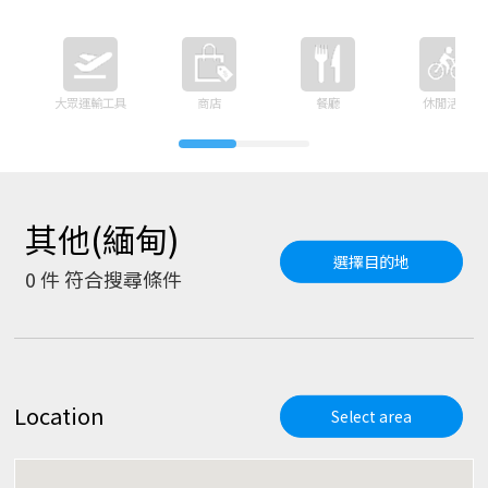
大眾運輸工具
商店
餐廳
休閒活動
其他(緬甸)
選擇目的地
0
件 符合搜尋條件
Location
Select area