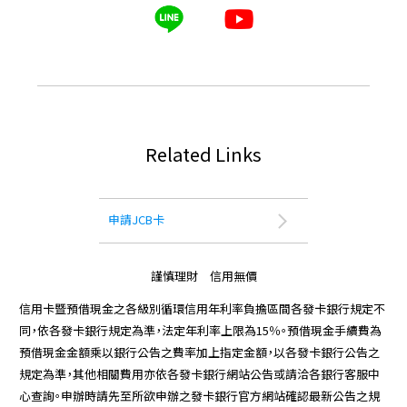
Related Links
申請JCB卡
謹慎理財 信用無價
信用卡暨預借現金之各級別循環信用年利率負擔區間各發卡銀行規定不
同，依各發卡銀行規定為準，法定年利率上限為15％。預借現金手續費為
預借現金金額乘以銀行公告之費率加上指定金額，以各發卡銀行公告之
規定為準，其他相關費用亦依各發卡銀行網站公告或請洽各銀行客服中
心查詢。申辦時請先至所欲申辦之發卡銀行官方網站確認最新公告之規