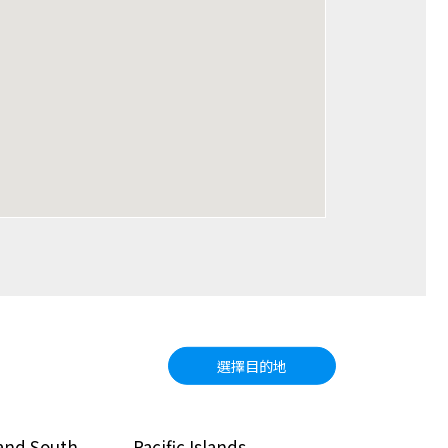
選擇目的地
and South
Pacific Islands
North Amer