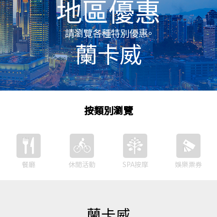
地區優惠
請瀏覽各種特別優惠。
蘭卡威
按類別瀏覽
餐廳
休閒活動
SPA按摩
娛樂票券
蘭卡威