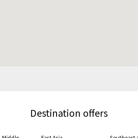
Destination offers
 Middle
East Asia
Southeast 