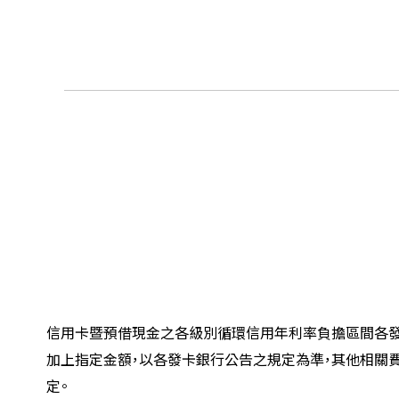
信用卡暨預借現金之各級別循環信用年利率負擔區間各發
加上指定金額，以各發卡銀行公告之規定為準，其他相關
定。