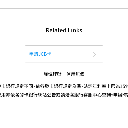
Related Links
申請JCB卡
謹慎理財 信用無價
卡銀行規定不同，依各發卡銀行規定為準，法定年利率上限為15
費用亦依各發卡銀行網站公告或請洽各銀行客服中心查詢。申辦