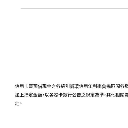
信用卡暨預借現金之各級別循環信用年利率負擔區間各發
加上指定金額，以各發卡銀行公告之規定為準，其他相關
定。