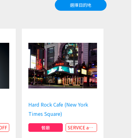
選擇目的地
Hard Rock Cafe (New York
Times Square)
OFF
餐廳
SERVICE andPRESENT