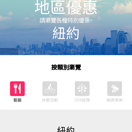
地區優惠
請瀏覽各種特別優惠。
紐約
按類別瀏覽
餐廳
休閒活動
SPA按摩
娛樂票券
紐約