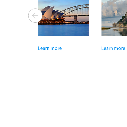
arn more
Learn more
Le