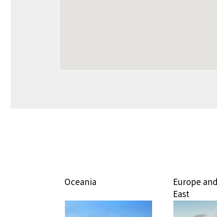
eania
Europe and Middle
Ea
East