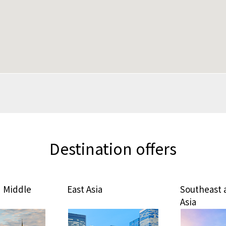
Destination offers
st Asia
Southeast and South
Pa
Asia