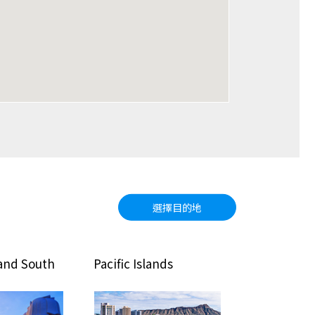
選擇目的地
cific Islands
North America
Oc