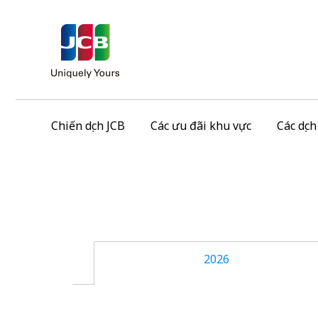
Chiến dịch JCB
Các ưu đãi khu vực
Các dịc
2026