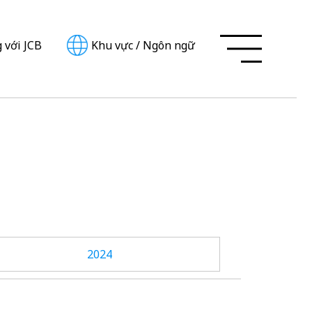
 với JCB
Khu vực
/
Ngôn ngữ
2024