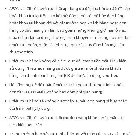
AEON và JCB có quyền từ chối áp dụng ưu đãi, thu hồi ưu đãi đã cấp
hoặc khấu trừ lại trên sao kê thẻ; đồng thời có thể hủy đơn hàng
hoặc khóa tài khoản đối với các trường hợp khách hàng hoặc đơn
hàng có dấu hiệu gian lận, bao gồm nhưng không giới hạn ở việc
mua đi bán lại, lợi dụng chương trình khuyến mãi thông qua việc tạo
nhiều tài khoản, hoặc cố tình vượt qua các quy định bảo mật của
chương trình.
Phiếu mua hàng không có giá trị quy đổi thành tiền mặt. Điều kiện
sử dụng Phiếu mua hàng sẽ được ghi trên mỗi phiếu và khách
hàng cần thanh toán bằng thẻ JCB để được áp dụng voucher.
Hóa đơn hợp lệ để nhận Phiếu mua hàng từ chương trình là hóa
đơn từ 500,000 VNĐ (không bao gồm phí giao hàng).
Phiếu mua hàng sẽ không được cấp lại nếu đơn hàng bị hủy hoặc
đổi trả vì bất kỳ lý do gì.
AEON và JCB có quyền từ chối các đơn hàng không thỏa mãn các
điều kiện nêu trên.
Trong trường hợp xảy ra tranh chấp, quyết định của AEON và JCB sẽ