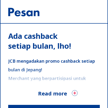
Ada cashback
setiap bulan, lho!
JCB mengadakan promo cashback setiap
bulan di Jepang!
Merchant yang berpartisipasi untuk
cashback akan berubah setiap bulannya,
Read more
jadi pastikan Anda terus mengunjungi
situs ini agar tidak ketinggalan