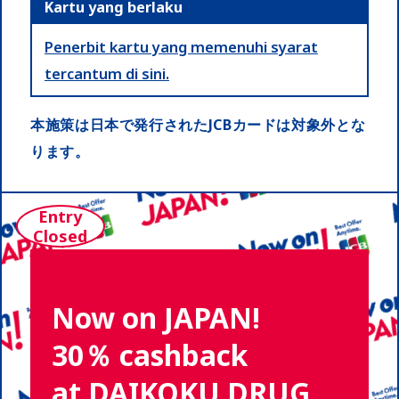
Kartu yang berlaku
penawaran menariknya!
Penerbit kartu yang memenuhi syarat
tercantum di sini.
本施策は日本で発行されたJCBカードは対象外とな
ります。
Entry
Closed
Now on JAPAN!
30％ cashback
at DAIKOKU DRUG