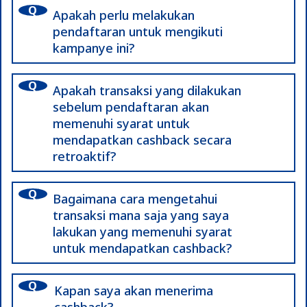
Q
Apakah perlu melakukan
pendaftaran untuk mengikuti
kampanye ini?
A
Q
Pendaftaran harus dilakukan sebelum
Apakah transaksi yang dilakukan
sebelum pendaftaran akan
menggunakan kartu JCB Anda. Harap
memenuhi syarat untuk
diperhatikan bahwa pendaftaran terpisah
mendapatkan cashback secara
diperlukan untuk setiap kampanye
retroaktif?
cashback di masing-masing merchant yang
A
berpartisipasi tempat Anda ingin
Q
Transaksi yang dilakukan sebelum
Bagaimana cara mengetahui
mendapatkan cashback.
transaksi mana saja yang saya
menyelesaikan pendaftaran tidak akan
lakukan yang memenuhi syarat
memenuhi syarat untuk mendapatkan
untuk mendapatkan cashback?
promo ini, meskipun masih dalam periode
A
promosi.
Q
Silahkan gunakan kartu JCB Anda di
Kapan saya akan menerima
merchant yang ditentukan dan memenuhi