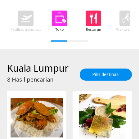
Fasilitas transportasi
Toko
Restoran
Waktu Luang
Kuala Lumpur
Pilih destinasi
8
Hasil pencarian