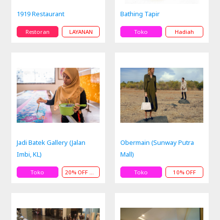
1919 Restaurant
Bathing Tapir
Restoran
LAYANAN
Toko
Hadiah
Jadi Batek Gallery (Jalan
Obermain (Sunway Putra
Imbi, KL)
Mall)
Toko
20% OFF danLAYANAN
Toko
10% OFF