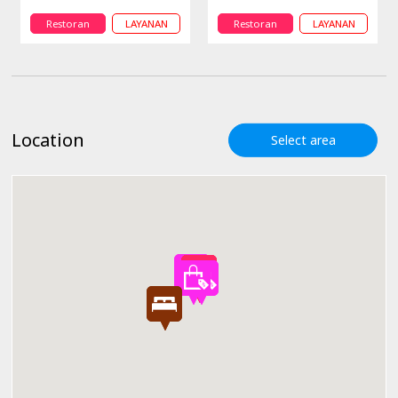
Restoran
LAYANAN
Restoran
LAYANAN
Location
Select area