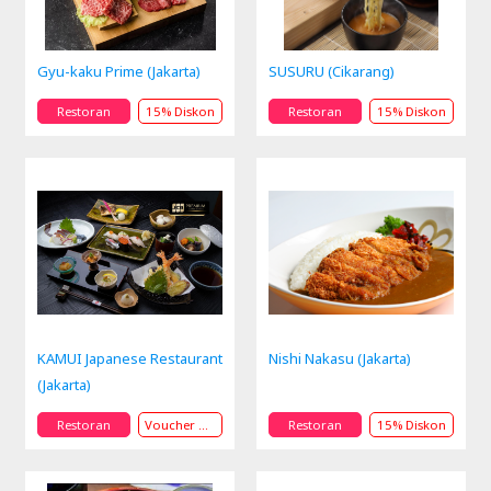
Gyu-kaku Prime (Jakarta)
SUSURU (Cikarang)
Restoran
15% Diskon
Restoran
15% Diskon
KAMUI Japanese Restaurant
Nishi Nakasu (Jakarta)
(Jakarta)
Restoran
Voucher Rp100.000 Hadiah
Restoran
15% Diskon