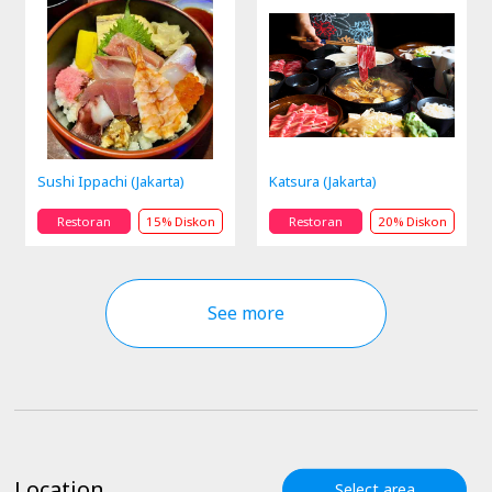
Sushi Ippachi (Jakarta)
Katsura (Jakarta)
Restoran
15% Diskon
Restoran
20% Diskon
See more
Location
Select area