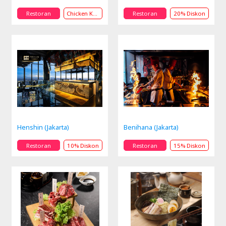
Restoran
Chicken Karaage Hadiah
Restoran
20% Diskon
Henshin (Jakarta)
Benihana (Jakarta)
Restoran
10% Diskon
Restoran
15% Diskon