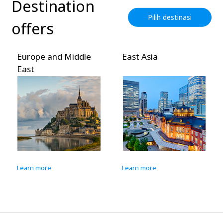
Destination
Pilih destinasi
offers
urope and Middle
East Asia
Sout
ast
Asia
earn more
Learn more
Learn