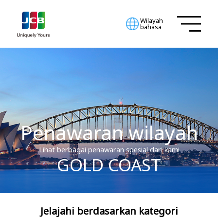
Wilayah
bahasa
Penawaran wilayah
Lihat berbagai penawaran spesial dari kami
GOLD COAST
Jelajahi berdasarkan kategori