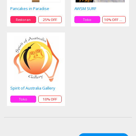
Pancakes in Paradise
AWSM SURF
Restoran
25% OFF
Toko
10% OFF atauHadiah
Spirit of Australia Gallery
Toko
10% OFF