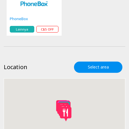
PhoneBox
Lainnya
C$5 OFF
Location
Select area