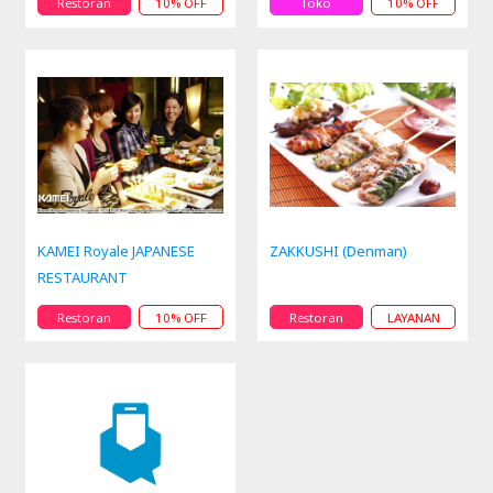
Restoran
10% OFF
Toko
10% OFF
KAMEI Royale JAPANESE
ZAKKUSHI (Denman)
RESTAURANT
Restoran
10% OFF
Restoran
LAYANAN