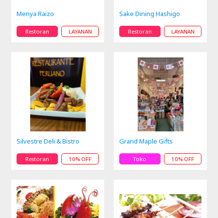
Menya Raizo
Sake Dining Hashigo
Restoran
LAYANAN
Restoran
LAYANAN
Silvestre Deli & Bistro
Grand Maple Gifts
Restoran
10% OFF
Toko
10% OFF