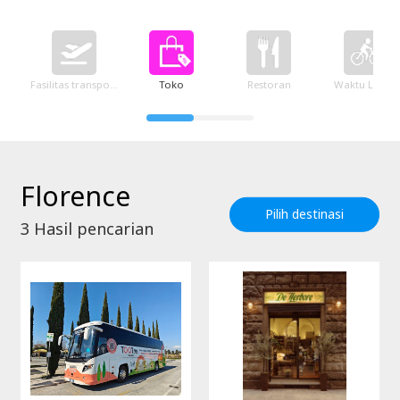
Fasilitas transportasi
Toko
Restoran
Waktu Luang
Florence
Pilih destinasi
3
Hasil pencarian