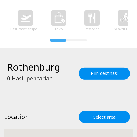
Fasilitas transportasi
Toko
Restoran
Waktu Luang
Rothenburg
Pilih destinasi
0
Hasil pencarian
Location
Select area