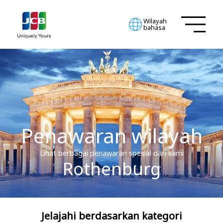
Wilayah
bahasa
Penawaran wilayah
Lihat berbagai penawaran spesial dari kami
Rothenburg
Jelajahi berdasarkan kategori