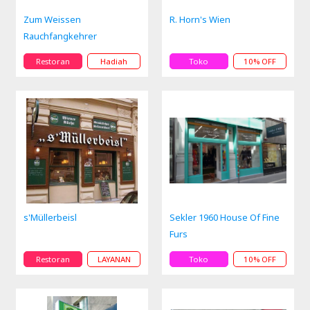
Zum Weissen
R. Horn's Wien
Rauchfangkehrer
Restoran
Hadiah
Toko
10% OFF
s'Müllerbeisl
Sekler 1960 House Of Fine
Furs
Restoran
LAYANAN
Toko
10% OFF