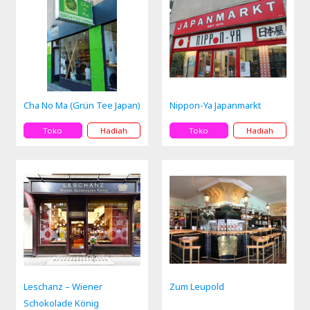
Cha No Ma (Grün Tee Japan)
Nippon-Ya Japanmarkt
Toko
Hadiah
Toko
Hadiah
Leschanz – Wiener
Zum Leupold
Schokolade König