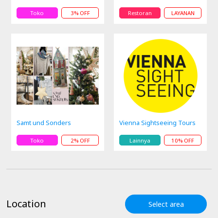
Toko
3% OFF
Restoran
LAYANAN
Samt und Sonders
Vienna Sightseeing Tours
Toko
2% OFF
Lainnya
10% OFF
Location
Select area