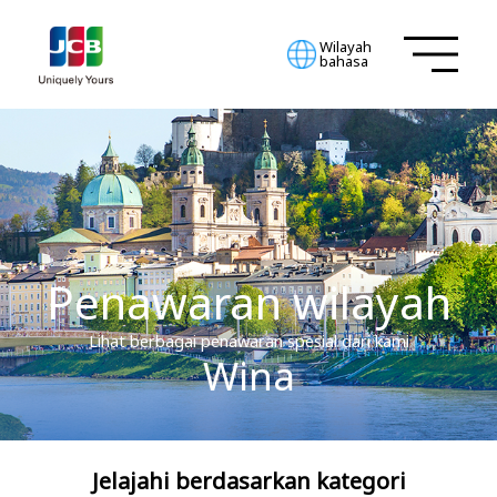
Wilayah
bahasa
Penawaran wilayah
Lihat berbagai penawaran spesial dari kami
Wina
Jelajahi berdasarkan kategori