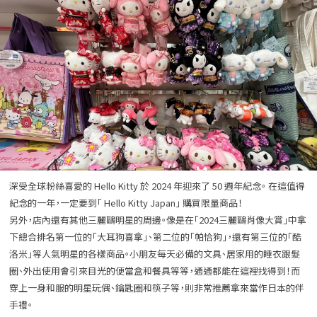
深受全球粉絲喜愛的 Hello Kitty 於 2024 年迎來了 50 週年紀念。 在這值得
紀念的一年，一定要到「 Hello Kitty Japan」 購買限量商品！
另外，店內還有其他三麗鷗明星的周邊。像是在「2024三麗鷗肖像大賞」中拿
下總合排名第一位的「大耳狗喜拿」、第二位的「帕恰狗」，還有第三位的「酷
洛米」等人氣明星的各樣商品。小朋友每天必備的文具、居家用的睡衣跟髮
圈、外出使用會引來目光的便當盒和餐具等等，通通都能在這裡找得到！而
穿上一身和服的明星玩偶、鑰匙圈和筷子等，則非常推薦拿來當作日本的伴
手禮。