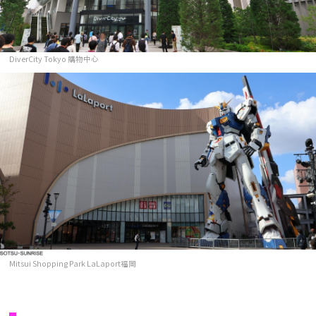
DiverCity Tokyo 購物中心
Mitsui Shopping Park LaLaport福岡