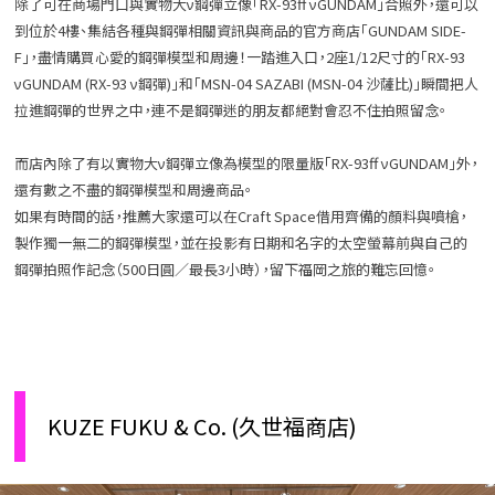
除了可在商場門口與實物大ν鋼彈立像「RX-93ff νGUNDAM」合照外，還可以
到位於4樓、集結各種與鋼彈相關資訊與商品的官方商店「GUNDAM SIDE-
F」，盡情購買心愛的鋼彈模型和周邊！一踏進入口，2座1/12尺寸的「RX-93
νGUNDAM (RX-93 ν鋼彈)」和「MSN-04 SAZABI (MSN-04 沙薩比)」瞬間把人
拉進鋼彈的世界之中，連不是鋼彈迷的朋友都絕對會忍不住拍照留念。
而店內除了有以實物大ν鋼彈立像為模型的限量版「RX-93ff νGUNDAM」外，
還有數之不盡的鋼彈模型和周邊商品。
如果有時間的話，推薦大家還可以在Craft Space借用齊備的顏料與噴槍，
製作獨一無二的鋼彈模型，並在投影有日期和名字的太空螢幕前與自己的
鋼彈拍照作記念（500日圓／最長3小時），留下福岡之旅的難忘回憶。
KUZE FUKU & Co. (久世福商店)