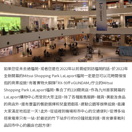
如果您從未去過福岡、或者您是在2022年以前曾經到訪福岡的話，於2022年
全新開幕的Mitsui Shopping Park LaLaport福岡一定是您可以花時間慢慢
逛的商業設施！有著實物大鋼彈「RX-93ff νGUNDAM」佇立的Mitsui
Shopping Park LaLaport福岡，集合了約220間商店，作為九州首家開幕的
LaLaport購物中心而受到大眾注目。除了各種販售服飾、雜貨、美妝及食品
的商店外，還有豐富的餐飲選擇和兒童遊戲區、運動公園等娛樂設施，能讓
大家滿足地逛足一天！此外，從這裡到機場和市中心的交通便利，從博多站
搭乘電車只有一站、於最近的竹下站步行約9分鐘就能到達，買完要拿戰利
品回市中心的飯店也超方便！