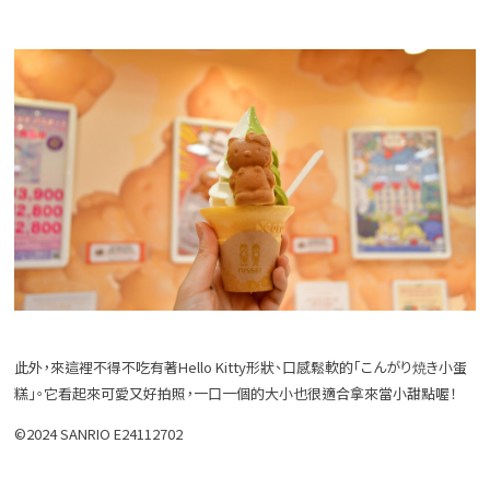
此外，來這裡不得不吃有著Hello Kitty形狀、口感鬆軟的「こんがり焼き小蛋
糕」。它看起來可愛又好拍照，一口一個的大小也很適合拿來當小甜點喔！
©2024 SANRIO E24112702