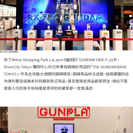
除了Mitsui Shopping Park LaLaport福岡的「GUNDAM SIDE-F」以外，
DiverCity Tokyo 購物中心內也有專為鋼彈迷而設的「THE GUNDAM BASE
TOKYO」。作為全球最大規模的鋼彈模型・鋼彈商品綜合設施，這裡廣闊的店
內陳列著從經典系列到最新款式商品，甚至是限定商品都很齊全，相信不管
是剛入坑的新手粉絲還是資深的收藏家都一定能滿足。