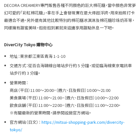
DECORA CREAMERY專門販售各種不同顏色的巨大棉花糖，當中顏色非常夢
幻可愛的「彩虹棉花糖」，拿在手上會發現實在是大得超浮誇，用來拍照打卡
最適合不過。另外還有其他比較特別的棉花糖冰淇淋及棉花糖珍珠奶茶等，
同樣擁有甜蜜美味，逛街逛到累就來這邊享用甜點休息一下吧。
DiverCity Tokyo 購物中心
地址：東京都江東區青海 1-1-10
交通方式：從百合海鷗線台場站步行約 5 分鐘，或從臨海線東京電訊車
站步行約 3 分鐘。
營業時間：
商店（平日）11:00～20:00，（週六、日及假日）10:00～21:00
美食廣場（平日）11:00～21:00，（週六、日及假日）10:00～22:00
飲食店舖（平日）11:00～22:00，（週六、日及假日）11:00～22:00。
※有關最新的營業時間，請參閱設施官方網站。
官方網站（日文）：
https://mitsui-shopping-park.com/divercity-
tokyo/