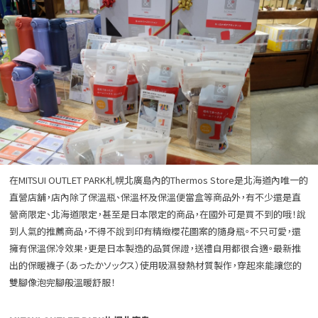
在MITSUI OUTLET PARK札幌北廣島內的Thermos Store是北海道內唯一的
直營店舖，店內除了保溫瓶、保溫杯及保溫便當盒等商品外，有不少還是直
營商限定、北海道限定，甚至是日本限定的商品，在國外可是買不到的哦！說
到人氣的推薦商品，不得不說到印有精緻櫻花圖案的隨身瓶。不只可愛，還
擁有保溫保冷效果，更是日本製造的品質保證，送禮自用都很合適。最新推
出的保暖襪子（あったかソックス）使用吸濕發熱材質製作，穿起來能讓您的
雙腳像泡完腳般溫暖舒服！