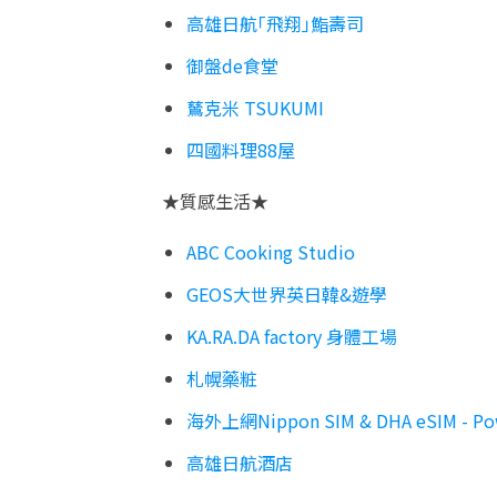
高雄日航「飛翔」鮨壽司
御盤
de
食堂
鶿克米
TSUKUMI
四國料理88屋
★質感生活★
ABC Cooking Studio
GEOS大世界英日韓
&
遊學
KA.RA.DA factory 身體工場
札幌藥粧
海外上網
Nippon SIM & DHA eSIM - P
高雄日航酒店