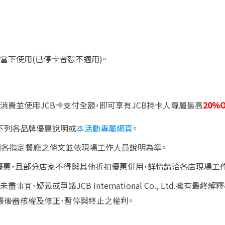
當下使用
(
已停卡者恕不適用
)。
消費並使用
JCB
卡支付全額，即可享有
JCB
持卡人專屬最高
20％O
下列各品牌優惠說明或
本活動專屬網頁
。
閱各指定餐廳之條文並依現場工作人員說明為準。
惠，且部分店家不得與其他折扣優惠併用，詳情請洽各店現場工作
未盡事宜、疑義或爭議
JCB International Co., Ltd.
擁有最終解釋
最後審核權及修正、暫停與終止之權利。