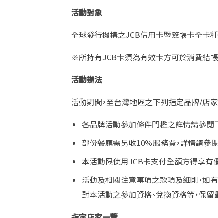
活動對象
全球發行機構之
JCB
信用卡暨簽帳卡全卡種
※所持有
JCB
卡須為有效卡方可於消費結帳
活動辦法
活動期間，至台灣地區之下列指定品牌
/
店家
各品牌活動參加條件門檻之詳情請參閱
部份餐廳需另收
10
％服務費，詳情請參
本活動限使用
JCB
卡支付全額方得享有優
活動及相關注意事項之款項及細則，如有
對本活動之參加資格、兌換資格等，保留
指定店家一覽