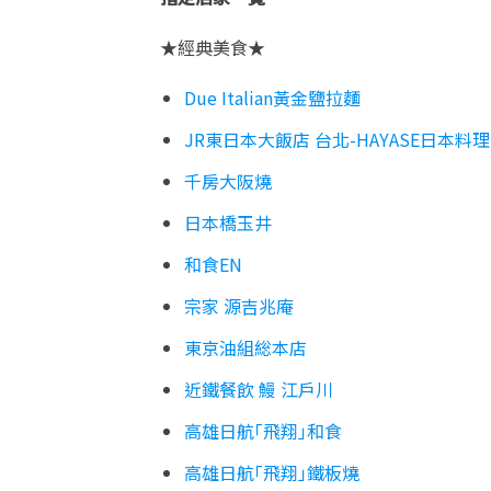
★經典美食★
Due Italian黃金鹽拉麵
JR東日本大飯店 台北
-HAYASE
日本料理
千房大阪燒
日本橋玉井
和食
EN
宗家 源吉兆庵
東京油組総本店
近鐵餐飲 鰻 江戶川
高雄日航「飛翔」和食
高雄日航「飛翔」鐵板燒