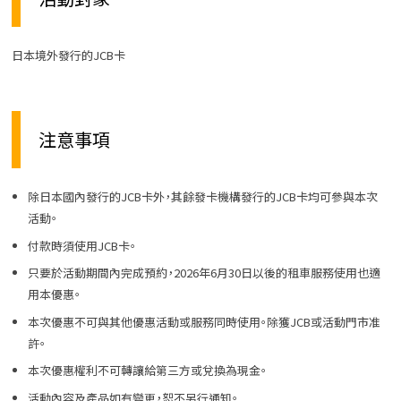
日本境外發行的JCB卡
注意事項
除日本國內發行的JCB卡外，其餘發卡機構發行的JCB卡均可參與本次
活動。
付款時須使用JCB卡。
只要於活動期間內完成預約，2026年6月30日以後的租車服務使用也適
用本優惠。
本次優惠不可與其他優惠活動或服務同時使用。除獲JCB或活動門市准
許。
本次優惠權利不可轉讓給第三方或兌換為現金。
活動內容及產品如有變更，恕不另行通知。