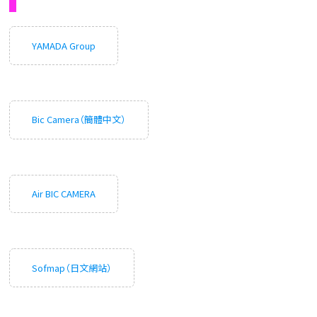
YAMADA Group
Bic Camera（簡體中文）
Air BIC CAMERA
Sofmap（日文網站）