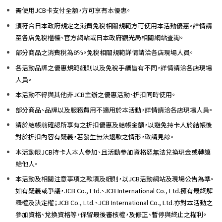
需使用JCB卡支付全額，方可享有本優惠。
須符合日本政府規定之消費免稅相關規範方可使用本活動優惠。詳情請
至各店免稅櫃檯、官方網站或日本政府觀光局相關網站查詢。
部分商品之消費稅為8％。免稅相關規範詳情請洽各店現場人員。
各活動品牌之優惠規範細則以及免稅手續皆有不同，詳情請洽各店現場
人員。
本活動不得與其他非JCB主辦之優惠活動、折扣同時使用。
部分商品、品牌以及服務費用不適用於本活動，詳情請洽各店現場人員。
請於結帳前確認所享有之折扣優惠及結帳金額，以避免持卡人於結帳後
對於折扣內容有疑義，若發生無法退款之情形，敬請見諒。
本活動限JCB持卡人本人參加、且活動參加資格恕無法兌換現金或轉讓
給他人。
本活動及相關注意事項之款項及細則，以JCB活動網站及現場公告為準。
如有疑義或爭議，JCB Co., Ltd.、JCB International Co., Ltd.擁有最終解
釋權及決定權；JCB Co., Ltd.、JCB International Co., Ltd.亦對本活動之
參加資格、兌換資格等，保留最後審核權，及修正、暫停與終止之權利。