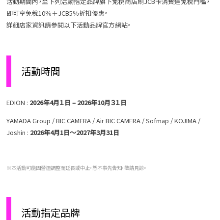
活動期間內，至下列活動指定品牌旗下免稅商店刷JCB卡消費達免稅門檻，
即可享免稅10％＋JCB5％折扣優惠。
詳細店家資訊請參閱以下活動品牌官方網站。
活動時間
EDION :
2026
年
4
月１日
– 2026
年
10
月３１日
YAMADA Group / BIC CAMERA / Air BIC CAMERA / Sofmap / KOJIMA /
Joshin :
2026
年4月1日～2027年3月31日
※本活動可能因營運調整而延長或中止，恕不事先告知，敬請見諒。
活動指定品牌