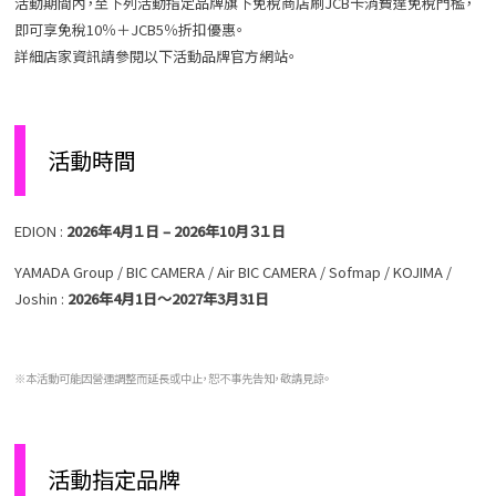
活動期間內，至下列活動指定品牌旗下免稅商店刷JCB卡消費達免稅門檻，
即可享免稅10％＋JCB5％折扣優惠。
詳細店家資訊請參閱以下活動品牌官方網站。
活動時間
EDION :
2026
年
4
月１日
– 2026
年
10
月３１日
YAMADA Group / BIC CAMERA / Air BIC CAMERA / Sofmap / KOJIMA /
Joshin :
2026
年4月1日～2027年3月31日
※本活動可能因營運調整而延長或中止，恕不事先告知，敬請見諒。
活動指定品牌