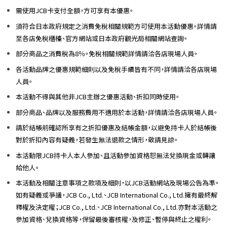
需使用JCB卡支付全額，方可享有本優惠。
須符合日本政府規定之消費免稅相關規範方可使用本活動優惠。詳情請
至各店免稅櫃檯、官方網站或日本政府觀光局相關網站查詢。
部分商品之消費稅為8％。免稅相關規範詳情請洽各店現場人員。
各活動品牌之優惠規範細則以及免稅手續皆有不同，詳情請洽各店現場
人員。
本活動不得與其他非JCB主辦之優惠活動、折扣同時使用。
部分商品、品牌以及服務費用不適用於本活動，詳情請洽各店現場人員。
請於結帳前確認所享有之折扣優惠及結帳金額，以避免持卡人於結帳後
對於折扣內容有疑義，若發生無法退款之情形，敬請見諒。
本活動限JCB持卡人本人參加、且活動參加資格恕無法兌換現金或轉讓
給他人。
本活動及相關注意事項之款項及細則，以JCB活動網站及現場公告為準。
如有疑義或爭議，JCB Co., Ltd.、JCB International Co., Ltd.擁有最終解
釋權及決定權；JCB Co., Ltd.、JCB International Co., Ltd.亦對本活動之
參加資格、兌換資格等，保留最後審核權，及修正、暫停與終止之權利。