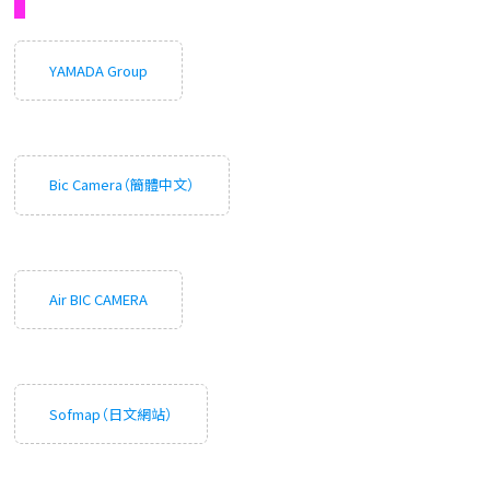
YAMADA Group
Bic Camera（簡體中文）
Air BIC CAMERA
Sofmap（日文網站）