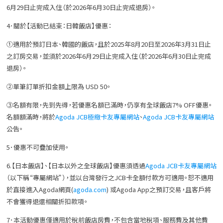
6月29日止完成入住（於2026年6月30日止完成退房）。
4．關於【活動已結束：日韓飯店】優惠：
①適用於預訂日本、韓國的飯店，且於2025年8月20日至2026年3月31日止
之訂房交易，並須於2026年6月29日止完成入住（於2026年6月30日止完成
退房）。
②單筆訂單折扣金額上限為 USD 50。
③名額有限，先到先得，若優惠名額已滿時，仍享有全球飯店7% OFF優惠。
名額額滿時，將於
Agoda JCB極緻卡友專屬網站
、
Agoda JCB卡友專屬網站
公告。
5．優惠不可疊加使用。
6.【日本飯店】、【日本以外之全球飯店】優惠須透過
Agoda JCB
卡友專屬網站
（以下稱“專屬網站”），並以台灣發行之JCB卡全額付款方可適用。恕不適用
於直接進入Agoda網頁(
agoda.com
) 或Agoda App之預訂交易，且客戶將
不會獲得退還相關折扣款項。
7．本活動優惠僅適用於稅前飯店房費，不包含當地稅項、服務費及其他費