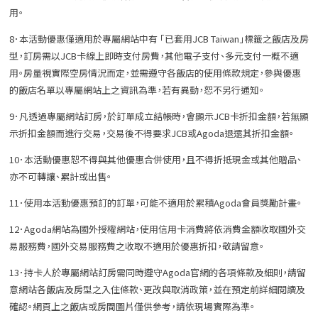
用。
8．本活動優惠僅適用於專屬網站中有 「已套用JCB Taiwan」標籤之飯店及房
型，訂房需以JCB卡線上即時支付房費，其他電子支付、多元支付一概不適
用。房量視實際空房情況而定，並需遵守各飯店的使用條款規定，參與優惠
的飯店名單以專屬網站上之資訊為準，若有異動，恕不另行通知。
9．凡透過專屬網站訂房，於訂單成立結帳時，會顯示JCB卡折扣金額，若無顯
示折扣金額而進行交易，交易後不得要求JCB或Agoda退還其折扣金額。
10．本活動優惠恕不得與其他優惠合併使用，且不得折抵現金或其他贈品、
亦不可轉讓、累計或出售。
11．使用本活動優惠預訂的訂單，可能不適用於累積Agoda會員獎勵計畫。
12．Agoda網站為國外授權網站，使用信用卡消費將依消費金額收取國外交
易服務費，國外交易服務費之收取不適用於優惠折扣，敬請留意。
13．持卡人於專屬網站訂房需同時遵守Agoda官網的各項條款及細則，請留
意網站各飯店及房型之入住條款、更改與取消政策，並在預定前詳細閱讀及
確認。網頁上之飯店或房間圖片僅供參考，請依現場實際為準。