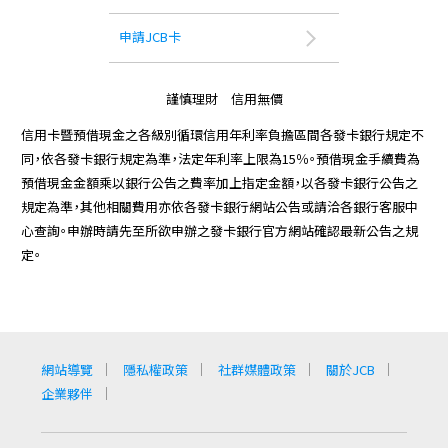
申請JCB卡
謹慎理財 信用無價
信用卡暨預借現金之各級別循環信用年利率負擔區間各發卡銀行規定不
同，依各發卡銀行規定為準，法定年利率上限為15％。預借現金手續費為
預借現金金額乘以銀行公告之費率加上指定金額，以各發卡銀行公告之
規定為準，其他相關費用亦依各發卡銀行網站公告或請洽各銀行客服中
心查詢。申辦時請先至所欲申辦之發卡銀行官方網站確認最新公告之規
定。
網站導覽
隱私權政策
社群媒體政策
關於JCB
企業夥伴