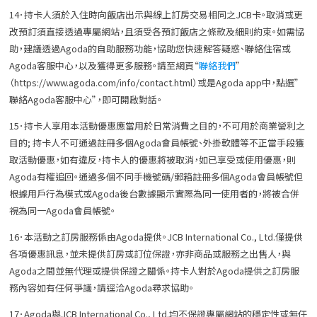
14．持卡人須於入住時向飯店出示與線上訂房交易相同之JCB卡。取消或更
改預訂須直接透過專屬網站，且須受各預訂飯店之條款及細則約束。如需協
助，建議透過Agoda的自助服務功能，協助您快速解答疑惑、聯絡住宿或
Agoda客服中心，以及獲得更多服務。請至網頁“
聯絡我們
”
（https://www.agoda.com/info/contact.html）或是Agoda app中，點選”
聯絡Agoda客服中心”，即可開啟對話。
15．持卡人享用本活動優惠應當用於日常消費之目的，不可用於商業營利之
目的; 持卡人不可通過註冊多個Agoda會員帳號、外掛軟體等不正當手段獲
取活動優惠，如有違反，持卡人的優惠將被取消，如已享受或使用優惠，則
Agoda有權追回。通過多個不同手機號碼/郵箱註冊多個Agoda會員帳號但
根據用戶行為模式或Agoda後台數據顯示實際為同一使用者的，將被合併
視為同一Agoda會員帳號。
16．本活動之訂房服務係由Agoda提供。JCB International Co., Ltd.僅提供
各項優惠訊息，並未提供訂房或訂位保證，亦非商品或服務之出售人，與
Agoda之間並無代理或提供保證之關係。持卡人對於Agoda提供之訂房服
務內容如有任何爭議，請逕洽Agoda尋求協助。
17．Agoda與JCB International Co., Ltd.均不保證專屬網站的穩定性或無任