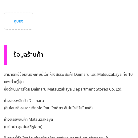
คูปอง
ข้อมูลร้านค้า
สามารถใช้ข้อเสนอพิเศษนี้ได้ที่ห้างสรรพสินค้า Daimaru และ Matsuzakaya ทั้ง 10
แห่งทั่วญี่ปุ่น!
ซึ่งดำเนินการโดย Daimaru Matsuzakaya Department Stores Co. Ltd.
ห้างสรรพสินค้า Daimaru
(ชินไซบาชิ อุเมดะ เกียวโต โกเบ โตเกียว ซัปโปโร ชิโมโนเซกิ)
ห้างสรรพสินค้า Matsuzakaya
(นาโกย่า อุเอโนะ ชิซูโอกะ)