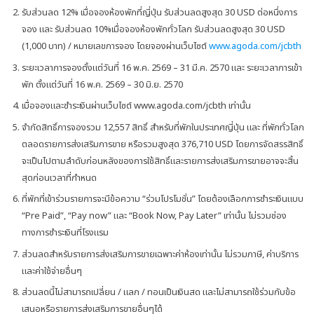
รับส่วนลด
12%
เมื่อจองห้องพักที่ญี่ปุ่น รับส่วนลดสูงสุด 3
0 USD
ต่อหนึ่งการ
จอง และ รับส่วนลด 10%เมื่อจองห้องพักทั่วโลก รับส่วนลดสูงสุด 30
USD
(1,000
บาท
) /
หมายเลขการจอง โดยจองผ่านเว็บไซต์
www.agoda.com/jcbth
ระยะเวลาการจองตั้งแต่วันที่
16
พ.ค.
2569 – 31
มี.ค.
2570
และ ระยะเวลาการเข้า
พัก ตั้งแต่วันที่
16
พ.ค. 2569 – 30 มิ.ย. 2570
เมื่อจองและชำระเงินผ่านเว็บไซต์
www.agoda.com/jcbth
เท่านั้น
จำกัดสิทธิ์การจองรวม 12
,
557 สิทธิ์ สำหรับที่พักในประเทศญี่ปุ่น และ ที่พักทั่วโลก
ตลอดรายการส่งเสริมการขาย หรือรวมสูงสุด
376,710 USD
โดยการจัดสรรสิทธิ์
จะเป็นไปตามลำดับก่อนหลังของการใช้สิทธิ์และรายการส่งเสริมการขายอาจจะสิ้น
สุดก่อนเวลาที่กำหนด
ที่พักที่เข้าร่วมรายการจะมีข้อความ “ร่วมโปรโมชั่น” โดยต้องเลือกการชำระเงินแบบ
“
Pre Paid”, “Pay now”
และ “
Book Now, Pay Later”
เท่านั้น ไม่รวมช่อง
ทางการชำระเงินที่โรงแรม
ส่วนลดสำหรับรายการส่งเสริมการขายเฉพาะค่าห้องเท่านั้น ไม่รวมภาษี
,
ค่าบริการ
และค่าใช้จ่ายอื่นๆ
ส่วนลดนี้ไม่สามารถเปลี่ยน / แลก / ทอนเป็นเงินสด และไม่สามารถใช้ร่วมกับข้อ
เสนอหรือรายการส่งเสริมการขายอื่นๆได้