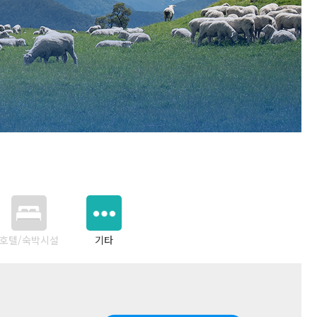
호텔/숙박시설
기타